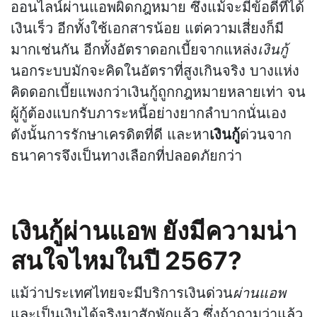
ออนไลน์ผ่านแอพผิดกฎหมาย ซึ่งแม้จะมีข้อดีที่ได้
เงินเร็ว อีกทั้งใช้เอกสารน้อย แต่ความเสี่ยงก็มี
มากเช่นกัน อีกทั้งอัตราดอกเบี้ยจากแหล่ง
เงินกู้
นอกระบบมักจะคิดในอัตราที่สูงเกินจริง บางแห่ง
คิดดอกเบี้ยแพงกว่าเงินกู้ถูกกฎหมายหลายเท่า จน
ผู้กู้ต้องแบกรับภาระหนี้อย่างยากลำบากนั่นเอง
ดังนั้นการรักษาเครดิตที่ดี และหา
เงินกู้
ด่วนจาก
ธนาคารจึงเป็นทางเลือกที่ปลอดภัยกว่า
เงินกู้ผ่านแอพ ยังมีความน่า
สนใจไหมในปี 2567?
แม้ว่าประเทศไทยจะมีบริการเงินด่วน
ผ่านแอพ
และเป็นเงินได้จริงมาสักพักแล้ว ซึ่งถ้าถามว่าแล้ว