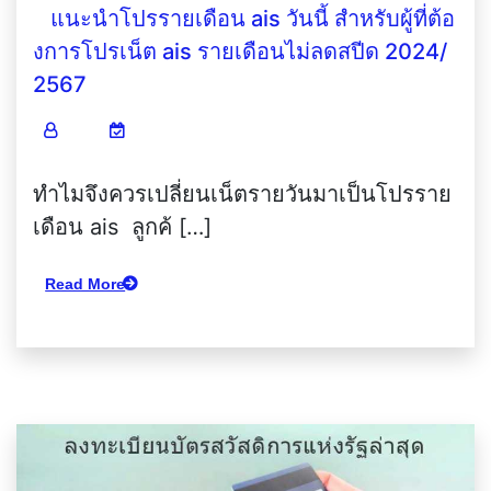
แนะนำโปรรายเดือน ais วันนี้ สำหรับผู้ที่ต้อ
งการโปรเน็ต ais รายเดือนไม่ลดสปีด 2024/
2567
ทำไมจึงควรเปลี่ยนเน็ตรายวันมาเป็นโปรราย
เดือน ais ลูกค้ […]
Read More