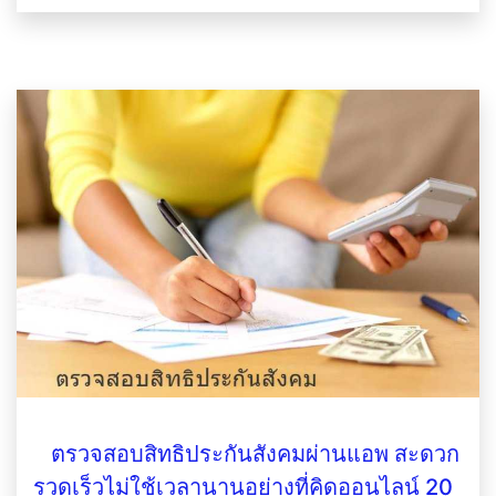
ตรวจสอบสิทธิประกันสังคมผ่านแอพ สะดวก
รวดเร็วไม่ใช้เวลานานอย่างที่คิดออนไลน์ 20