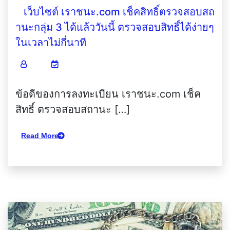
เว็บไซต์ เราชนะ.com เช็คสิทธิ์ตรวจสอบสถ
านะกลุ่ม 3 ได้แล้ววันนี้ ตรวจสอบสิทธิ์ได้ง่ายๆ
ในเวลาไม่กี่นาที
ข้อดีของการลงทะเบียน เราชนะ.com เช็ค
สิทธิ์ ตรวจสอบสถานะ […]
Read More