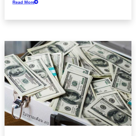
Read More