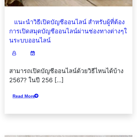
แนะนำวิธีเปิดบัญชีออนไลน์ สำหรับผู้ที่ต้อง
การเปิดสมุดบัญชีออนไลน์ผ่านช่องทางต่างๆใ
นระบบออนไลน์
สามารถเปิดบัญชีออนไลน์ด้วยวิธีไหนได้บ้าง
2567? ในปี 256 […]
Read More