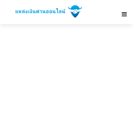
Skip
to
content