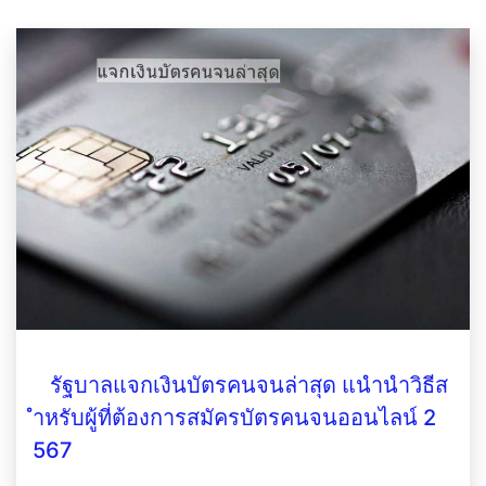
รัฐบาลแจกเงินบัตรคนจนล่าสุด แนำนำวิธีส
ำหรับผู้ที่ต้องการสมัครบัตรคนจนออนไลน์ 2
567