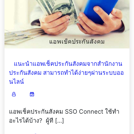
แนะนำแอพเช็คประกันสังคมจากสำนักงาน
ประกันสังคม สามารถทำได้ง่ายๆผ่านระบบออ
นไลน์
แอพเช็คประกันสังคม SSO Connect ใช้ทำ
อะไรได้บ้าง? ผู้ที […]