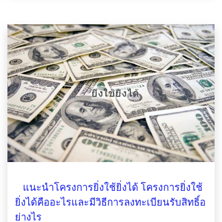
แนะนำโครงการยิ่งใช้ยิ่งได้ โครงการยิ่งใช้
ยิ่งได้คืออะไรและมีวิธีการลงทะเบียนรับสิทธิ์อ
ย่างไร