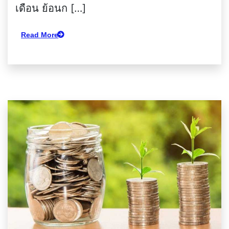
เดือน ย้อนก […]
Read More