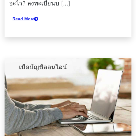
อะไร? ลงทะเบียนบ […]
Read More