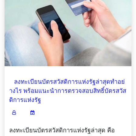
ลงทะเบียนบัตรสวัสดิการแห่งรัฐล่าสุดทำอย่
างไร พร้อมแนะนำการตรวจสอบสิทธิ์บัตรสวัส
ดิการแห่งรัฐ
ลงทะเบียนบัตรสวัสดิการแห่งรัฐล่าสุด คือ