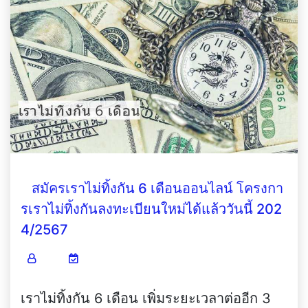
สมัครเราไม่ทิ้งกัน 6 เดือนออนไลน์ โครงกา
รเราไม่ทิ้งกันลงทะเบียนใหม่ได้แล้ววันนี้ 202
4/2567
เราไม่ทิ้งกัน 6 เดือน เพิ่มระยะเวลาต่ออีก 3